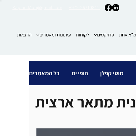
Kaplan.Moti@gmail.com
+972-26710841
"א אחת
פרויקטים
לקוחות
עיתונות ומאמרים
הרצאות
מוטי קפלן
חופי ים
כל המאמרים
נית מתאר ארצית
תמא אחת