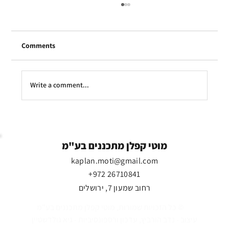
Comments
Write a comment...
הנוף רשום בטאבו: בעלי וילות בצהלה לא רוצים
לידם מגדלים
מוטי קפלן מתכננים בע"מ
kaplan.moti@gmail.com
+972 26710841
רחוב שמעון 7, ירושלים
כל הזכויות שמורות, מוטי קפלן מתכננים בע"מ ©
עיצוב - נדב הורביץ, עדכון ורספונסיביות - גיא גולדשטיין