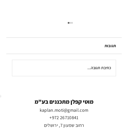
תגובות
כתיבת תגובה...
"שכבר נכווינו בצער הגדול הזה": פליטים,
עובדים זרים,ומצוות אהבת הגר
מוטי קפלן מתכננים בע"מ
kaplan.moti@gmail.com
+972 26710841
רחוב שמעון 7, ירושלים