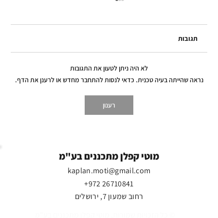
תגובות
לא היה ניתן לטעון את התגובות
נראה שהייתה בעיה טכנית. כדאי לנסות להתחבר מחדש או לרענן את הדף.
רענון
כולם איחדו כוחות לרגע נדיר - ואז באו
המתנחלים
מוטי קפלן מתכננים בע"מ
kaplan.moti@gmail.com
+972 26710841
רחוב שמעון 7, ירושלים
כל הזכויות שמורות, מוטי קפלן מתכננים בע"מ ©