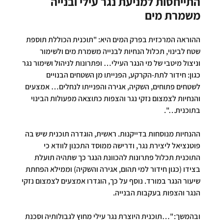
התייחסות למניעת נגר עילי ובנייה 
משמרת מים
ההוראה המרכזית בפרק המים היא: "תוכנית הכוללת תוספת 
שטח לבינוי, תכלול הנחיות לבנייה משמרת מים ולשימור 
וניצול מיטבי של מי הנגר העילי… ופתרונות לניהול ושימור נגר 
כגון: חידור לתת-הקרקע, הפנייתו מן השטחים הבנויים 
לשטחים פתוחים, השקיה, אגירה והפנייתו לנחלים… אמצעים 
והנחיות לצמצום נזקי נגר והצפות כתוצאה מפעולות הבינוי 
בתוכנית…".
ההנחיות מנוסחות בדייקנות. ראשית, הוגדרה תוכנית שיש בה 
פוטנציאל ליצירת נגר, ודרישה ממוסד התכנון לוודא כי 
התוכנית תכלול פתרונות להכוונת הנגר כך שתהיה תועלת 
בצידו (כגון חידור למי תהום, אגירה והשקיה) וממילא הפחתת 
שיעור הנגר במורד. נוסף על כך, הוגדרו אמצעים לצמצום נזקי 
הנגר והצפות בעקבות הבנייה.
ובהמשך: "…תוכנית היוצרת נגר עילי מחוץ לגבולותיה וסכנת 