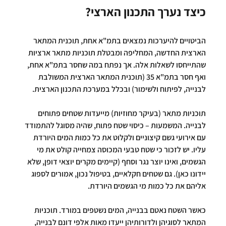
כיצד נערך התכנון הארצי?
הביטויים להיערכות נמצאים בתמ"א אחת, תוכנית המתאר 
הארצית החדשה, המחליפה ומבטלת תוכניות מתאר ארציות 
שהתייחסו לשאלות אלה. אך נפתח במה שחסר בתמ"א אחת, 
ואף חסר בתמ"א 35 (תוכנית המתאר הארצית המשולבת 
לבנייה, לפיתוח ולשימור) ובכלל במערכת התכנון הארצית.
תוכניות מתאר (בעיקר מחוזיות) מייעדות שטחים פתוחים 
לבנייה. המשמעות – כיסוי שטח פתוח, שהיה מסוגל להתמודד 
עם אירועי גשם קיצוניים ולקלוט את כל כמות המים היורדת 
עליו. יש לזכור כי שטח טבעי המכוסה צמחייה קולט את מי 
הגשמים, ואינו יוצר נגר וסחף (קיימים מקרים יוצאי דופן, שלא 
יידונו כאן). גם שטחים חקלאיים, בטיפול נכון, אמורים לספוג 
אליהם את כל כמות מי הגשמים היורדת.
כאשר השטח נאטם בבנייה, המים נשטפים במורד. תוכניות 
המתאר לסוגיהן ולדורותיהן ייעדו מאות אלפי דונם לבנייה, 