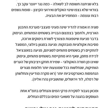
בלא שניתנה תשומת לב לשאלה – כמה נגר ייווצר עקב כך. 
בוודאי שלא נצפו שינוי האקלים ואירועי הקיצון – סופות גשמים 
רבות עוצמה – המחמירים את הבעיה.
סוגיה זו אמורה להדיר שינה מעיני מעצבי מערכת התכנון 
הארצית, ולתמוך בצמצום הבנייה בשטחים הפתוחים. הנימוק 
בדבר מניעת שיטפונות מצטרף לשורת נימוקים ארוכה, 
מסיבות אקולוגיות מובהקות: פגיעה במגוון ביולוגי, המסוגל 
להתקיים רק בשטחים פתוחים לסוגיהם, פגיעה בפוטנציאל 
לכידת פחמן, שאף היא מתקיימת בשטחים פתוחים, ונימוק 
שאינו מן השדה האקולוגי – שמירת חוזקן ויציבותן של הערים 
הוותיקות, שנחלשות ככל שמוצעות יותר חלופות מגורים 
הנתפסות כאטרקטיביות יותר (ראו מקרה מודיעין והחלשתן 
של רמלה, לוד וירושלים, שתושביהן נהרו אליה).
ומכאן נעבור לסקירת פרקי המים והנחלים בתמ"א אחת 
העוסקים בהגנה על משאבי המים ובכללם הנחלים.