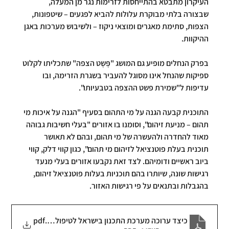
העיקרון מתבטא בהתייחסות לזרימות נגר מן המעלה, 
שבצורה בלתי מבוקרת עלולות להביא לפגעים – שיטפונות, 
הצפות, סתימת מאגרים ומוצאי ניקוז – ולשיבוש מערכות באגן 
ההיקוות.
בפרק הנחלים מופיע גם המושג "פֶּשֶט הצפה" שתכליתו לקלוט 
ספיקות שהנחל אינו מסוגל להעביר בשגרת הזרימה, ובו 
עדיפות ל"שמירת פשט ההצפה בטבעיותו".
התוכנית קבעה הגנה על מי התהום בסעיף "הגנה על איכות מי 
תהום – מניעת זיהום", וסומנו בו אזורים "בעלי חשיבות גבוהה 
מאוד להחדרה ולהעשרה של מי תהום, ובהם לא תאושר 
תוכנית בעלת פוטנציאל לזיהום מי תהום", כגון קווי דלק, קווי 
ביוב ראשיים ודומיהם. לצד זאת נקבעו אזורים בעלי מנעד 
רגישות שונה, שיותרו בהם תוכניות בעלות פוטנציאל זיהום, 
בהגבלות ובתנאים על פי רגישות האזור.
.pdf
כיצד ערוכה מערכת התכנון בישראל לטיפול בנחלים