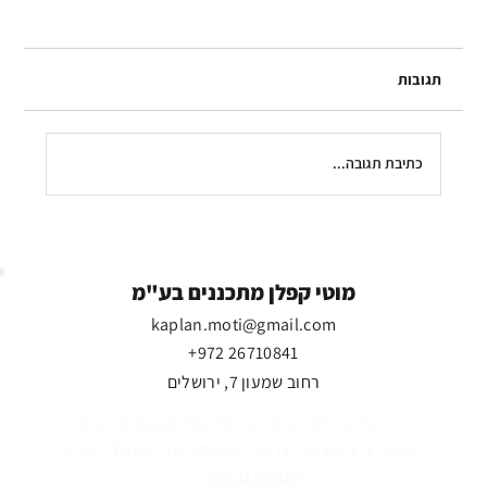
תגובות
כתיבת תגובה...
כולם איחדו כוחות לרגע נדיר - ואז באו
המתנחלים
מוטי קפלן מתכננים בע"מ
kaplan.moti@gmail.com
+972 26710841
רחוב שמעון 7, ירושלים
כל הזכויות שמורות, מוטי קפלן מתכננים בע"מ ©
עיצוב - נדב הורביץ, עדכון ורספונסיביות - גיא גולדשטיין
הצהרת נגישות