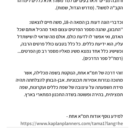
ורחבה מני ים' ולארבעים יום למד משה? 
אלא כללים לימדהו 
הקב"ה למשה
". (מדרש הגדול, שמות).
וכדברי הוגה דעות בן המאה ה-18, משה חיים לוצאטו: 
''התבונן, שהנה מספר הפרטים עצום מאד מהכיל אותם שכל 
האדם, ואי אפשר לו לדעת כולם. אולם מה שראוי לו שישתדל 
עליו, הוא 
ידיעת כללים.
 כל כלל בטבעו כולל פרטים הרבה, 
וכשישיג כלל אחד נמצא משיג מאליו מספר רב מן הפרטים... 
(רמח''ל ספר הדרכים).
זוהי דרכה של תמ"א אחת, הנוקטת בשפה מכלילה, אשר 
מתוכה נגזרות אמירות תכנוניות. אבן-הבוחן להצלחתה תהיה 
מידת השפעתה על עיצובה של שפת כללים ועקרונות, שפה 
תמציתית, בהירה ופשוטה בשדה התכנון המתארי בארץ.
למידע נוסף אודות תמ"א אחת -  
https://www.kaplanplanners.com/tama1?lang=he