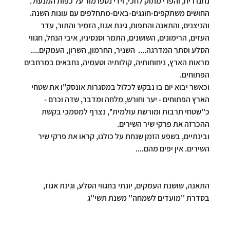
נתנו 
ריח
, והפרי 
מתוק
 לחכי, 
וידי 
נטפו מור על כפות המנעול. 
החושים משתקפים-חוגגים-באים-מתחלפים עם עונות השנה. 
והניצנים, והתאנה והתפוח, גינת אגוז, הזמיר והתור, עדר 
העזים, הרימונים, השושנים, התמר וסנסיניו, איבי הנחל, חגווי 
הסלע וסתר המדרגה....  השניר, החרמון, השרון, העמקים.... 
מראות הארץ, ניחוחותיה, קולותיה וטעמיה, נחבאים במרחבים 
הפתוחים.
וכאשר יבוא יום בו נבקש לכלול במסגרות אונסק"ו את שטחי 
הארץ הפתוחים - יער וחורש, מלחה ומדבר, שדה וכרם - 
כ''שטחי תרבות ומורשת עולמית'', נצרף למסמכי בקשת 
ההכרזה את פרקי שיר השירים.
ובינתיים, בשפע הזמן שנחת על כולנו, קראו את פרקי שיר 
השירים. אין יפים מהם....
התאנה, שושנת העמקים, יונתי בחגווי הסלע, וגינת אגוז, 
בסדרת ''מועדים לשמחה'' משנת תשי''ג