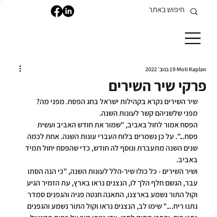
Moti Kaplan
19 בנוב׳ 2022
פרקי שיר השירים
שיר השירים נקרא בקהילות ישראל בחג הפסח. מפני מה? 
מפני שלשניהם קשר לעונות השנה.
הפסח אמור לחול באביב, "שמור את חודש האביב ועשית 
פסח...". על כן נשמרים בלוח העברי עונות השנה. אחת לכמה 
שנים השנה מתעברת ונוסף לה חודש, כדי שהפסח יחול תמיד 
באביב.
ושיר השירים - כל כולו שיר-הלל לעונות השנה, "כי הנה הסתו 
עבר, הגשם חלף הלך לו, הנצנים נראו בארץ, עת הזמיר הגיע 
וקול התור נשמע בארצנו, התאנה חנטה פגיה והגפנים סמדר 
נתנו ריח...." שימו לב, הנצנים 
נראו
 וקול התור 
נשמע
 והגפנים 