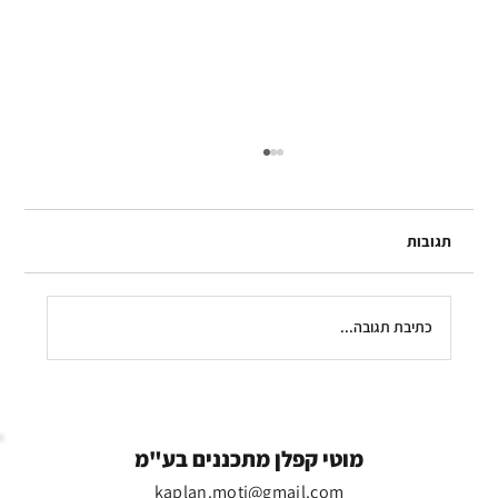
תגובות
כתיבת תגובה...
כולם איחדו כוחות לרגע נדיר - ואז באו
המתנחלים
מוטי קפלן מתכננים בע"מ
kaplan.moti@gmail.com