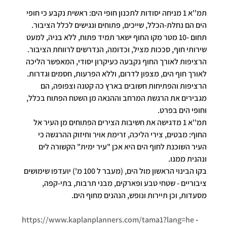
תמ''א 1 מניחה יסודות לתכנון חופי הים: ראשית נקבע כי 
חופי 
הים הם נחלת-הכלל,
 שייכים, פתוחים ונגישים לכלל הציבור. 
תחום -10 מטר מקו החוף ישאר תמיד פתוח, ללא בניה, למעט 
שירותי חוף, סככות מציל, וכדומה, הנדרשים לרווחת הציבור.
הרציפות לאורך החוף נקבעה כעיקרון יסודי, המאפשר הליכה 
לאורך חוף הים, מצפון לדרום, וללא הפרעות, חסמים וגדרות. 
הרציפות והפתיחות חשובים בארץ כה קטנה וצפופה, הם 
מגבירים את הרגשת המרחב וההנאה מן השטח הפתוח בכלל, 
וחופי הים בפרט.
תמ''א 1 מדגישה את חשיבות הצירים הפתוחים מן העיר אל 
החוף: מבטים, צירי הליכה, זרימת אויר וחיזוק ההרגשה כי 
העיר השוכנת לחוף הים היא אכן "עיר ימית" הקשורה לים 
ונהנית ממנו.
בקו הבינוי הראשון מול הים, (מעבר ל 100 מ') יועדפו שימושים 
ציבוריים - שטחי טבע ופארקים, מבני תרבות, בתי-קפה, 
מסעדות, וכן תיירות ונופש, הנהנים מחוף הים.
https://www.kaplanplanners.com/tama1?lang=he
 - 