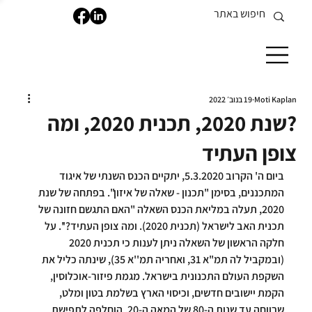
Moti Kaplan
19 בנוב׳ 2022
?שנת 2020, תכנית 2020, ומה
צופן העתיד
ביום ה' הקרוב 5.3.2020, יתקיים הכנס השנתי של איגוד 
המתכננים, בסימן "תכנון - שאלה של איזון". בפתחה של שנת 
2020, תעלה במליאת הכנס השאלה "האם התגשם חזונה של 
תכנית האב לישראל (תכנית 2020). ומה צופן העתיד?''. על 
חלקה הראשון של השאלה ניתן לענות כי תכנית 2020 
(ובמקביל לה תמ"א 31, ואחריה תמ''א 35), שינתה כליל את 
השקפת העולם התכנונית בישראל. מגמת פיזור-אוכלוסין, 
הקמת יישובים חדשים, וכיסוי הארץ בשלמת בטון ומלט, 
שרווחה עד שנות ה-80 של המאה ה-20, הוחלפה לתפישת 