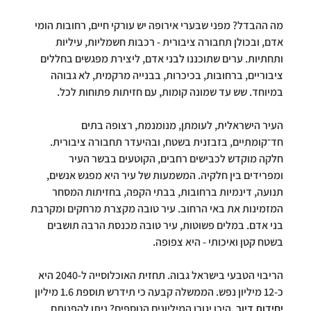
מה ההבדל? מפני שבערי אירופה יש עורקי חיים, רחובות הומי 
אדם, ובכולן תחבורה ציבורית - רכבות חשמליות, עיליות 
ותחתיות. ערים שתוכננו לבני אדם, ליצירת מפגשים בחללים 
ציבוריים, ברחובות, בכיכרות, בבנייה מרקמית, לא גבוהה 
במיוחד. שש עד שמונה קומות, עם חזיתות פתוחות לכל.
העיר הישראלית, לעומתן, מנומנמת, רצופה בתים 
חד־קומתיים, בזבזנית בשטח, ובהיעדר תחבורה ציבורית. 
חלקה מוקדש לכבישים רחבים, הקוטעים בבשר העיר 
ומפרידים בין חלקיה. המשמעות של עיר היא מפגש אנשים, 
תנועה, דינמיות ברחובות, בבתי הקפה, בחזיתות המסחר 
המזמינות את באי הרחוב. עיר טובה מקצרת מרחקים ומקרבת 
בני אדם. במלים פשוטות, עיר טובה מכנסת הרבה תושבים 
בשטח קטן ואיכותי - היא צפופה.
הריבוי הטבעי בישראל גבוה. תחזית האוכלוסייה ל-2040 היא 
כ-12 מיליון נפש. הממשלה קבעה כי תידרש תוספת 1.6 מיליון 
יחידות דיור
. היכן יגורו המיליונים הנוספים? ניתן להפנותם 