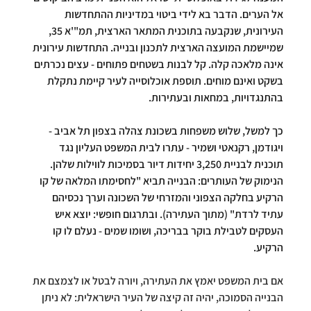
אל הערים. הדבר בא לידי ביטוי במדיניות ההתחדשות 
העירונית, שנקבעה בתוכנית המתאר הארצית, תמ"'א 35, 
שמיישמת המועצה הארצית לתכנון ובנייה. התחדשות עירונית 
אינה מלאכה קלה. קל לבנות בשטחים פתוחים - עצים נכרתים 
בשקט ואינם מוחים. תוספת אוכלוסייה לעיר קיימת נתקלת 
בהתנגדויות, במחאות ובעתירות.
כך למשל, שלוש משפחות בשכונת צהלה בצפון תל אביב - 
ויגודמן, רקנאטי ושמיר - עתרו לבית המשפט העליון נגד 
תוכנית לבניית 3,250 יחידות דיור בסמיכות לווילות שלהן. 
הנימוק של העותרים: הבנייה תביא "לחסימתו המלאה של קו 
הרקיע בחלקה הצפוני והמזרחי של השכונה וערך נכסיהם 
עתיד לרדת" (מתוך העתירה). ובתרגום חופשי: יוצא איש 
העסקים לטבילת בוקר בבריכה, ושומו שמים - נעלם לו קו 
הרקיע.
אם בית המשפט יאמץ את העתירה, ויורה לבטל או לצמצם את 
הבנייה הסמוכה, יהיה זה קיצה של העיר הישראלית: לא ניתן 