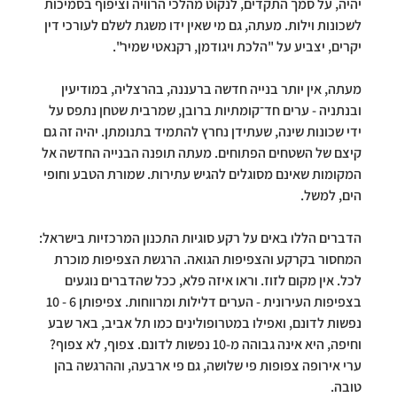
יהיה, על סמך התקדים, לנקוט מהלכי הרוויה וציפוף בסמיכות 
לשכונות וילות. מעתה, גם מי שאין ידו משגת לשלם לעורכי דין 
יקרים, יצביע על "הלכת ויגודמן, רקנאטי שמיר".
מעתה, אין יותר בנייה חדשה ברעננה, בהרצליה, במודיעין 
ובנתניה - ערים חד־קומתיות ברובן, שמרבית שטחן נתפס על 
ידי שכונות שינה, שעתידן נחרץ להתמיד בתנומתן. יהיה זה גם 
קיצם של השטחים הפתוחים. מעתה תופנה הבנייה החדשה אל 
המקומות שאינם מסוגלים להגיש עתירות. שמורת הטבע וחופי 
הים, למשל.
הדברים הללו באים על רקע סוגיות התכנון המרכזיות בישראל: 
המחסור בקרקע והצפיפות הגואה. הרגשת הצפיפות מוכרת 
לכל. אין מקום לזוז. וראו איזה פלא, ככל שהדברים נוגעים 
בצפיפות העירונית - הערים דלילות ומרווחות. צפיפותן 6 - 10 
נפשות לדונם, ואפילו במטרופולינים כמו תל אביב, באר שבע 
וחיפה, היא אינה גבוהה מ-10 נפשות לדונם. צפוף, לא צפוף? 
ערי אירופה צפופות פי שלושה, גם פי ארבעה, וההרגשה בהן 
טובה.