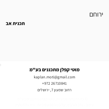
ירוחם
תכנית אב
מוטי קפלן מתכננים בע"מ
kaplan.moti@gmail.com
+972 26710841
רחוב שמעון 7, ירושלים
כל הזכויות שמורות, מוטי קפלן מתכננים בע"מ ©
עיצוב - נדב הורביץ, עדכון ורספונסיביות - גיא גולדשטיין