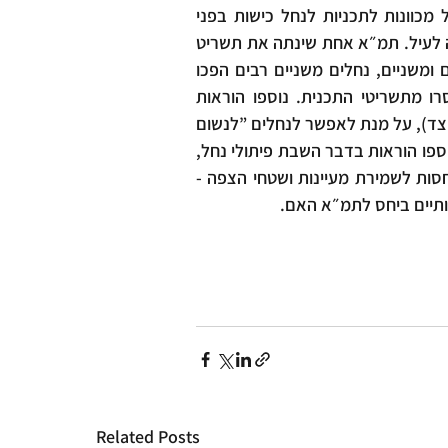
עירונית״ הפונה אל הנחל, וקבעה לו הוראות. הוראות תמ״א אחת לנחל מכוונות לתכניות לנחל כישות בפני 
עצמה, אך גם לשימושי שטח ”המתארחים״ בנחל על פי התפיסה האמורה לעיל. תמ״א אחת שינתה את תשריט 
הנחלים בהשוואה לתכנית האם - תמ״א 34/ב/3 .התווספו נחלים ראשיים ומשניים, נחלים משניים רבים הפכו 
להיות ראשיים, ותוואים קצרים מקומיים, בסדר גודל של 3-1 ק״מ, הוסרו מתשריטי התכנית. נוספו הוראות 
המגבילות את השימוש החקלאי באפיק הנחל וברצועות המגן (כ-5 מ‘ מכל צד), על מנת לאפשר לנחלים ”לנשום 
לרווחה״, כמסדרונות אקולוגיים וכצירי טיול לאורכה ולרוחבה של הארץ, נוספו הוראות בדבר השבת פיתולי נחל, 
שיקום נחלים, הגבלות בדבר הסטת תוואי נחל או הטמנתו בקרקע, התייחסות לשמירת מעיינות ושטחי הצפה - 
עותיים ביחס לתמ״א האם.
Related Posts