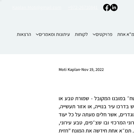
Kaplan.Moti@gmail.com
+972-26710841
"א אחת
פרויקטים
לקוחות
עיתונות ומאמרים
הרצאות
Moti Kaplan
Nov 19, 2022
תמ״א אחת מציגה תפיסה חדשה ביחס לנחלים - הנחל שונה מ״ייעוד שטח״ במובנו המקובל - שמורת טבע או 
יער. הנחל הוא קו בנוף החוצה תכסיות ויעדי שטח שונים. הנחל עשוי לפגוש בדרכו עיר בנוייה, או אזור תעשייה, 
אתר מורשת, יער או שמורת טבע, וכל אלה נדרשים לנהוג על פי כללים מוגדרים, אשר חלים מעתה על כל יעוד 
”המתארח״ אצל הנחל. נחל הזורם בעיר - קובע את החלל הציבורי העירוני המרכזי ובו שצ״פים, טבע עירוני, 
גדות פתוחות, אך גם טיילות, בתי קפה, מסעדות, ומבני חינוך תרבות ופנאי. תמ״א אחת חידשה את המונח ”חזית 