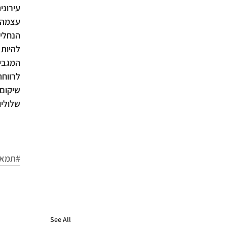
שלוליו
#תמא
See All