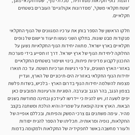
דוגמת 'נופי חקלאות מסורתית', 'מכלולי נוף', 'שטח חקלאי מוגן',
'שטח חקלאי משקי', 'מסדרונות אקולוגיים' העוברים בשטחים
חקלאיים.
חלקו הראשון של הספר בוחן את ערכיו המגוונים של הנוף החקלאי
מנקודות מבט שונות. בחלקו השני נעשו תיעוד ורישום של נופים
חקלאיים בארץ ישראל. מתווה יחידות הנוף החקלאיות נשען על
החלוקה ליחידות הנוף של ארץ ישראל. דרך זו תסייע בידי מערכות
התכנון לקבוע מדיניות פיתוח, בינוי ושימור בשטחים החקלאיים
באזורי הארץ השונים, על פי רגישות וערכיות השטח. עד כה תוארו
יחידות הנוף החקלאי באזוריה הים-תיכוניים של הארץ, ועדיין
מצפות להשלמה יחידות הנוף בדרום הארץ - בלכיש, בשדות פלשת
בצפון הנגב, בהר הנגב ובערבה. הסוגיות והרעיונות המובעים כאן
יפים לשעה זו, ויש להניח כי יידרשו לעידכון ובחינה מחודשת בשנים
הבאות. הארץ אינה קופאת על שמריה והיא הולכת ומשתנה בקצב
מהיר. עימה משתנים גם צרכי המשק והפיתוח, ובכללם אופייה של
החקלאות, נופיה ומראותיה. תכליתו של הספר להניח יסודות
ולעורר מחשבה באשר לתפקידיה של החקלאות ולמקומה בדמות