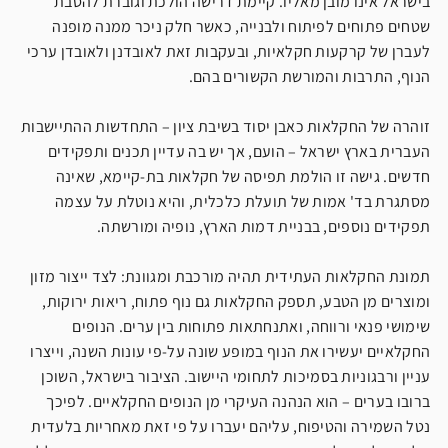
בישראל אינו מובן מאליו. קיימת דרישה הולכת וגוברת להסבת
שטחים פתוחים לפיתוח ולבנייה, כאשר חלק ניכר ממנה מופנה
לעברן של קרקעות חקלאיות, ובעקבות זאת לאובדנן ולאובדן ערכי
הנוף, התרבות והמורשת הקשורים בהם.
זוהרה של החקלאות כאבן יסוד בשיבת ציון – התחדשות ההתיישבות
העברית בארץ ישראל – הועם, אך יש בה עדיין תכנים ותפקידים
חדשים. גישה זו הולמת תפיסה של חקלאות בת-קיימא, שאינה
מסתגרת בד' אמות של תועלת כלכלית, והיא נוטלת על עצמה
תפקידים נוספים, בבניית דמות הארץ, נופיה ומורשתה.
תמונת החקלאות העתידית תהיה מורכבת ומגוונת: לצד ייצור מזון
ומוצרים מן הטבע, תספק החקלאות גם נוף פתוח, ריאות ירוקות,
שימושי פנאי ורווחה, ואתנחתאות פתוחות בין ערים. הנופים
החקלאיים יעשירו את הנוף במופע שונה על-פי עונות השנה, וייצרו
עניין ורבגוניות בסמיכות לתחומי היישוב. הציבור בישראל, השוכן
ברובו בערים – הוא הנהנה העיקרי מן הנופים החקלאיים. לפיכך
נטל השמירה והטיפוח, עליהם יעברו על פי זאת מאחריות בלעדית