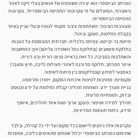
המרחב הביוספרי הוא יצירה משותפת של אנשים בעלי זיקה לאזור
גיאוגרפי, הפועלים על פי עקרונות 'התפיסה הביוספרית'. עקרונות
התפיסה הביוספרית:
מעורבות הציבור: השתתפות ציבור מקומי לגווניו ובעלי עניין באזור
בקבלת החלטות, מעקב וניהול.
פיתוח בר-קיימא: צמיחה כלכלית- חברתית המבוססת על הוגנות
בחלוקת משאבים (ובחלוקת נטל השמירה עליהם) תוך התחשבות
והשתלבות בסביבה. כל זאת בראייה פנים-דורית ובין-דורית.
איזור המרחב: חלוקה מדורגת לאזורי פעילות (ליבה, חייץ ומעבר)
כאמצעי למיתון קונפליקטים בין פיתוח לשימור.
מקומיות: מחויבות לטיפוח איכויות המקום, ייחודו ותרומתו.
בניית מערך ידע: השתתת תהליכי קבלת החלטות על ידע מבוסס
ובדוק, ומומחיות מדעית.
תהליך למידה ושיפור: מעקב ארוך-טווח אחר תהליכים, איסוף
מידע, ניתוח תוצאות המדיניות.
עקרונות אלה ניתנים ליישום בכל מקום ועל ידי כל קהילה, ובלבד
שתיחום המרחב הביוספרי יכלול שטחים מתאימים כליבה, אפשרות