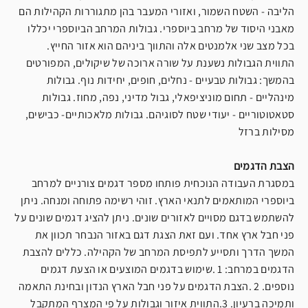
הליבה - השטח השמור, ואזורי המעבר בהן מתגוררות הקהילות הם
מאבני היסוד של מרחב ביוספרי. גבולות המרחב הביוספרי יכללו
בכל מצב שני אלמנטים אלה והתווך ביניהם הוא אזור החייץ.
התווית הגבולות נשענת על שורה ארוכה של שיקולים, המפורטים
בהמשך: גבולות טבעיים - נחלים, חופים, יחידות נוף. גבולות
מינהליים - תחום מוניציפאלי, גבול מדיני, נפה, מחוז. גבולות
סטאטוטוריים - יעודי שטח לסוגיהם. גבולות מלאכותיים- כבישים,
מסילות ברזל
הצבת הדגמים
במסגרת העבודה הנוכחית פותחו מספר דגמים צורניים למרחב
ביוספרי המותאמים לתנאי הארץ. זוהי רשימה פתוחה ומנחה. ניתן
להשתמש בדגם מסויים לאזורים שונים. ניתן להציג דגמים שונים על
פני חבל ארץ אחד. ועם זאת הצגת דגם באזור הנבחר תכוון את
המשך הדרך ותסייע לתפיסת המרחב של הקהילה. כללים להצבת
הדגמים במרחב: 1 .שימוש בדגמים המוצעים או הצעת דגמים
נוספים. 2 .הצבת הדגמים על פני חבל הארץ הנדון ובחינת התאמה
ותמיכה ברעיון. 3.התווית איזור וגבולות על פי המצרף המתקבל