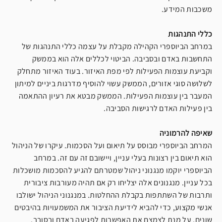
משכבות המידע.
כללי התנהגות
במרחב הביוספרי הקהילה מקבלת על עצמה כללי התנהגות של
התחשבות באדם ובסביבה. הביטוי לכללים אלה הוא בממשק
וקביעת עוצמות הפעילות לפי מפת האיזור. בעוד האיזור מתחלק
לשלושה סוגי אזורים, הממשק עשוי להוסיף מדרגות ביניים למיתון
המעבר בין עוצמות הפעילות. הממשק מבטא את רעיון ההתאמה
בין פעילות האדם לרגישות הסביבה.
שאיפה להרמוניה
המרחב הביוספרי מבוסס על תיאום ועל הסכמות. עיקרו של הניהול
הוא תיאום בין רצונות בעלי עניין, ויישובם זה עם זה. במרחב
הביוספרי יוקמו מנגנוני ניהול שמטרתם להגיע להסכמות מושכלות
בכל עניין. מנגנונים אלה יצליחו רק אם תהיה מעורבות ציבורית
ותרבות של השתתפות בקבלת ההחלטות. במנגנוני הניהול ישולבו
אנשי מקצוע, כדי להביא לידיעת הציבור את המשמעויות בהיבטים
שונים, על מנת לצמצם את האפשרות לפגיעה באדם ובסובב.