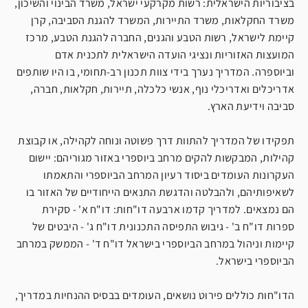
בציבוריות הישראלית: רשות מקרקעי ישראל, משרד הבינוי והשיכון,
משרד החקלאות, משרד התיירות, המשרד להגנת הסביבה, קרן
קיימת לישראל, רשות הטבע והגנים, החברה להגנת הטבע, מרכז
המועצות האזוריות ונציגי הועדה הישראלית לתכנית אדם
וביוספרה. המדריך נערך בידי צוות תכנון רב-תחומי, בו היו שותפים
אדריכלים ואדריכלי נוף, אנשי כלכלה, תיירות, חקלאות, חברה,
סביבה וידיעת הארץ.
תפקידו של המדריך להתוות דרך פשוטה ונוחה לקהילה, או קבוצת
קהילות, המבקשות להקים מרחב ביוספרי באזור מגוריהם: יישום
העקרונות העומדים ביסוד רעיון המרחב הביוספרי והתאמתו
לשאיפותיהם, ולהבלטה והדגשת התנאים הייחודיים של האזור בו
הם נמצאים. למדריך קדמו ארבעה דו"חות: דו"ח א' - סקירת
ספרות דו"ח ב' - גיבוש התפיסה התכנונית דו"ח ג' - היבטים של
קיימות וניהול במרחב הביוספרי בישראל דו"ח ד' - הממשק במרחב
הביוספרי בישראל.
הדו"חות כוללים פירוט נושאים, העומדים בבסיס ההנחיות במדריך,