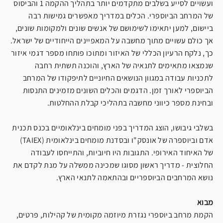
ועשויים לסייע בשלבים מתקדמים יותר בתהליך ההקמה 1 והביסוס
של המרחב הביוספרי. הכלים במדריך מאפשרים גמישות רבה
ביישום, למען יתאימו לשימושם של אנשים שונים ולמקומות שונים,
אך כולם עשויים מתוך מחשבה על המאפיינים הייחודיים של ישראל.
כך, נלקח הרעיון הכללי של האיזור ומתוכו פותחו מספר דגמי איזור
שנמצאו מתאימים לתנאיה של הארץ, והוכנה תשתית רחבה
לתכניות עבודה במגוון הנושאים החיוניים לתיפקודו של המרחב
הביוספרי לאורך זמן. הדגמים והכלים השונים מזמינים התנסות
ובחינת מספר כיווני מחשבה בתהליכי קבלת ההחלטות.
בשלבי גיבושו, הוצג המדריך בפני מומחים בינלאומיים בכנס תכנית
אדם וביוספרה של אונסק"ו ובסדנת מומחים בינלאומית (TAIEX)
של האיחוד האירופי. התגובות היו חיוביות, והתייחסו לעבודה
החלוצית - מדריך ראשון מסוגו שמכינה ממשלה על מנת לקדם את
נושא המרחבים הביוספריים ובהתאמה לתנאי הארץ.
מבוא
הקמת מרחב ביוספרי נגזרת מיוזמה מקומית של קהילות, פרטים,