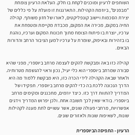
השותפים לרעיון ומוכנים לקחת בו חלק. העלאת הרעיון צומחת
"מבפנים", ביוזמת הקהילות. התארגנות זו פועלת על פי כללים של
יצירת הסכמות ויישוב קונפליקטים, לאורו של חזון משותף. קהילה
החיה במקום, מכירה את המקום, מכבדת מקיימת ומטפחת את
ערכיו, יוצרת בו פיתוח הצומח מתוך תכונות המקום וערכיו, נוהגת
בו בזהירות ובאיפוק, שומרת על ערכיו למען הציבור הרחב והדורות
הבאים.
קהילה כזו באה ומבקשת להקים לעצמה מרחב ביוספרי, מפני שהיא
סבורה שמרחב ביוספרי הוא כלי יעיל, נכון וראוי להגשמת מטרותיה.
ולאחר שבאה הקהילה לידי הכרה כזו, היא מבקשת ללמוד מה היא
הדרך הנכונה ללכת בה כדי להקים מרחב ביוספרי. תפקידו של
המדריך להתוות דרך כזו. כיצד יוזמים, מתכננים ומקימים מרחב
ביוספרי. בודאי שאין לכך תשובה אחת. ולכן יפרוש המדריך וידגים
אפשרויות, מרחבי פעולה שונים, אשר עשויים לתת מענה לקהילות
שונות, לשאיפות שונות ולאזורים שונים.
הרעיון - התפיסה הביוספרית