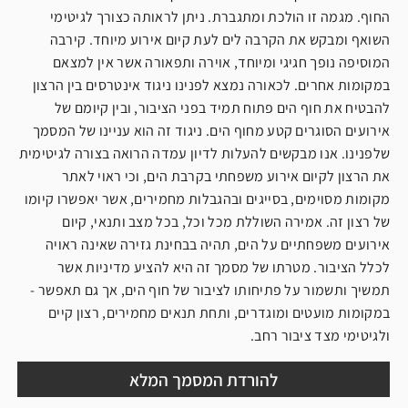
החוף. מגמה זו הולכת ומתגברת. ניתן לראותה כצורך לגיטימי
השואף ומבקש את הקרבה לים לעת קיום אירוע מיוחד. קירבה
המוסיפה נופך חגיגי ומיוחד, אוירה ותפאורה אשר אין למצאם
במקומות אחרים. לכאורה נמצא לפנינו ניגוד אינטרסים בין הרצון
להבטיח את חוף הים פתוח תמיד בפני הציבור, ובין קיומם של
אירועים הסוגרים קטע מחוף הים. ניגוד זה הוא עניינו של המסמך
שלפנינו. אנו מבקשים להעלות לדיון עמדה הרואה בצורה לגיטימית
את הרצון לקיום אירוע משפחתי בקרבת הים, וכי ראוי לאתר
מקומות מסוימים, בסייגים ובהגבלות מחמירים, אשר יאפשרו קיומו
של רצון זה. אמירה השוללת מכל וכל, בכל מצב ותנאי, קיום
אירועים משפחתיים על הים, תהיה בבחינת גזירה שאינה ראויה
לכלל הציבור. מטרתו של מסמך זה היא להציע מדיניות אשר
תמשיך ותשמור על פתיחותו לציבור של חוף הים, אך גם תאפשר -
במקומות מועטים ומוגדרים, ותחת תנאים מחמירים, רצון קיים
ולגיטימי מצד ציבור רחב.
להורדת המסמך המלא