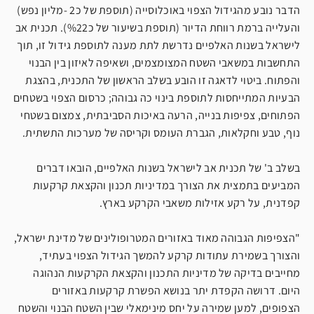
הדבר נובע מהגידול הצפוי באוכלוסייה (תוספת של כ2 -מליון נפש)
והעלייה ברמת רווחת הדיור (תוספת בשיעור של כ%22). תכנית אב
לישראל בשנות האלפיים נדרשת לתת מענה לתוספת גידול זו, תוך
התחשבות במשאבי השטח המצומצמים, ושאיפה לאיזון בין הבנוי
והפתוח. ביטוי לדאגה זו הובע בשלב הראשון של התכנית, בהצגת
הבעיות המתייחסות לתוספת בינוי כה גבוהה; כרסום הצפוי בשטחים
הפתוחים, צפיפות בנייה, הרעה באיכות הסביבתית, צמצום בשטחי
נוף, טבע וחקלאות, הגברת העומס וקריסה של מערכות התשתית.
בשלב ב' של תכנית אב לישראל בשנות האלפיים, הובאו דברים
המביעים בתמצית את הצורך במדיניות תכנון והקצאת קרקעות
קפדנית, על רקע אזילות משאבי הקרקע בארץ.
"הצפיפות הגבוהה מאוד באזורים המטרופולינים של מדינת ישראל,
והצורך בשמירת עתודות קרקע להמשך הגידול הצפוי בעתיד,
מחייבים בדיקה של מדיניות התכנון והקצאת הקרקעות הנהוגה
היום. דרושה הקפדת יתר בנושא הפשרת קרקעות באזורים
הצפופים, למען שמירה על יחס מינימאלי שבין השטח הבנוי והשטח