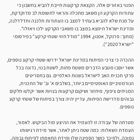
הפנוי באזורים אלה. הקצאת קרקעות חייבת להביא בחשבון כי
עתודות הקרקע הן משאב מתכלה והראוי לתשומת לב מדוקדקת,
על מנת שלא להביא בעתיד למצב בו העתודות תלכנה ותדלדלנה,
ומדינת ישראל תימצא במצב בו משאבי הקרקע ילכו ויאזלו''.
(מתוך: פרנקל, אמנון, 1994 "מודל חזוי שטחי קרקע" בפירסומי
"ישראל 2020").
ההכרה כי צרכי הפיתוח במדינת ישראל ידרשו שטחי קרקע נוספים,
אשר יוסבו מטבע הדברים משטח פתוח, לשטח בנוי, נדונה בכל
פרקי תכנית האב לישראל בשנות האלפיים. גם בתסריטים
הנורמטיביים האופטימיים ביותר, בשלבים א' וב' של התכנית,
המניחים ציפוף, מיחזור ושיקום קרקעות בנויות אשר יקלטו חלקים
גבוהים מדרישת הפיתוח, עדיין יהיה צורך בפיתוח של שטחי קרקע
נוספים.
מטרתה של עבודה זו להעמיד את ההיצע מול הביקוש. לאמור,
העמדת השאלות: כמה שטח ניתן לאתר, אשר מידת רגישותו
נמוכה, ולפיכך כושר הספיגה שלו ומידת התאמתו לפיתוח גבוהה,