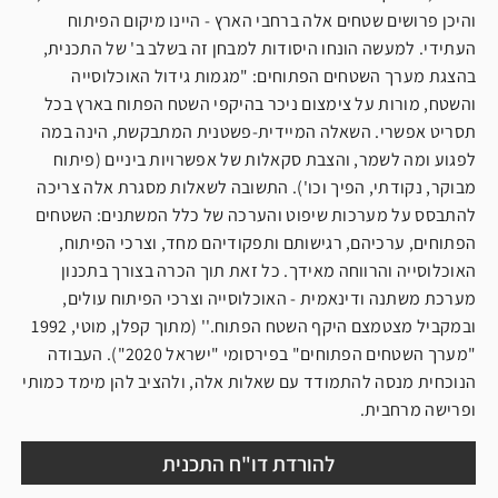
והיכן פרושים שטחים אלה ברחבי הארץ - היינו מיקום הפיתוח
העתידי. למעשה הונחו היסודות למבחן זה בשלב ב' של התכנית,
בהצגת מערך השטחים הפתוחים: "מגמות גידול האוכלוסייה
והשטח, מורות על צימצום ניכר בהיקפי השטח הפתוח בארץ בכל
תסריט אפשרי. השאלה המיידית-פשטנית המתבקשת, הינה במה
לפגוע ומה לשמר, והצבת סקאלות של אפשרויות ביניים (פיתוח
מבוקר, נקודתי, הפיך וכו'). התשובה לשאלות מסגרת אלה צריכה
להתבסס על מערכות שיפוט והערכה של כלל המשתנים: השטחים
הפתוחים, ערכיהם, רגישותם ותפקודיהם מחד, וצרכי הפיתוח,
האוכלוסייה והרווחה מאידך. כל זאת תוך הכרה בצורך בתכנון
מערכת משתנה ודינאמית - האוכלוסייה וצרכי הפיתוח עולים,
ובמקביל מצטמצם היקף השטח הפתוח.'' (מתוך קפלן, מוטי, 1992
"מערך השטחים הפתוחים" בפירסומי "ישראל 2020"). העבודה
הנוכחית מנסה להתמודד עם שאלות אלה, ולהציב להן מימד כמותי
ופרישה מרחבית.
להורדת דו"ח התכנית