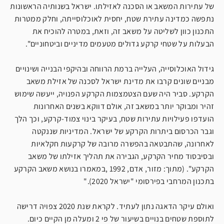
של עתירות המשאב או הסכנה לאזילתו. ישראל בשנותיה הראשונות
נתפשה כמדינה עתירת שטח, יחסית לאוכלוסייתה, וחלק ממטרות
התכנון כוון לשליטה על משאב זה, וזאת, במטרה להוכיח את
הבעלות על שטחי קרקע גדולים מטעמים מדיניים וביטחוניים".
גידול האוכלוסייה, העלייה ברמת הרווחה ובהיקפי הבנייה ושינויים
מבניים שונים קרבו את מדינת ישראל לסכנה של אזילת משאב
הקרקע. סביר היה שעם הצטמצמות הקרקע הפנויה, ייעשה שימוש
זהיר ומבוקר יותר במשאב זה, אולם דווקא בשנים האחרונות
הועדפו פעילויות עתירות שטח, בעיקר בינוי צמוד-קרקע, וכך הלך
וגבר הכרסום ביתרות הקרקע של ישראל. המדיניות שננקטה
לאחרונה, שהתבטאה בהפשרה מרובה של קרקעות חקלאיות
ובסיבסוד מחיר הקרקע, הגבירה את תהליך אזילתו של משאב
הקרקע". (מתוך: מזור, אדם, 1992 ,במאמרו בנושא משאב הקרקע
בתכנון המרחבי בפירסומי "ישראל 2020)."
ואולם עיקר הדאגה נתון לעתיד. לקראת שנת 2020 צפויה דרישה
לתוספת שטחים בנויים בשיעור של פי 2 ומעלה מן הקיים כיום.