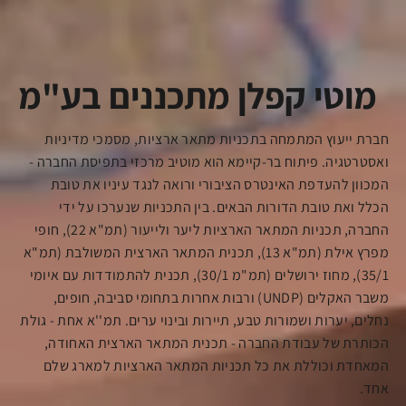
מוטי קפלן מתכננים בע"מ
חברת ייעוץ המתמחה בתכניות מתאר ארציות, מסמכי מדיניות
ואסטרטגיה. פיתוח בר-קיימא הוא מוטיב מרכזי בתפיסת החברה -
המכוון להעדפת האינטרס הציבורי ורואה לנגד עיניו את טובת
הכלל ואת טובת הדורות הבאים. בין התכניות שנערכו על ידי
החברה, תכניות המתאר הארציות ליער ולייעור (תמ"א 22), חופי
מפרץ אילת (תמ"א 13), תכנית המתאר הארצית המשולבת (תמ"א
35/1), מחוז ירושלים (תמ"מ 30/1), תכנית להתמודדות עם איומי
משבר האקלים (UNDP) ורבות אחרות בתחומי סביבה, חופים,
נחלים, יערות ושמורות טבע, תיירות ובינוי ערים. תמ''א אחת - גולת
הכותרת של עבודת החברה - תכנית המתאר הארצית האחודה,
המאחדת וכוללת את כל תכניות המתאר הארציות למארג שלם
אחד.