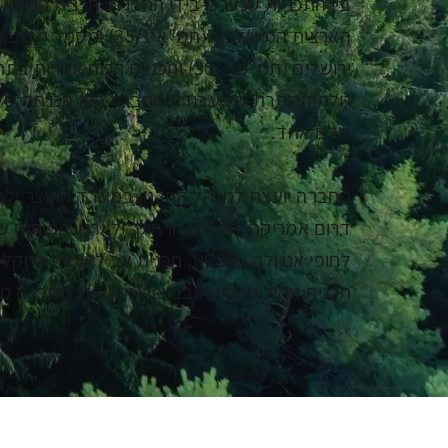
ירושלים (תמ"מ 30/1) ותכניות רבות אחרות בתחומי סביבה, חופים, נחלים, יערות ושמורות טבע, תיירות ותכניות מתאר עירוניות.
גולת הכותרת של עבודת החברה היא הכנתה של
שלם אחד.
החברה יועצת למנהל התכנון במשרד האוצר, ל
תכנית ניהול קרקעות בבוצוואנה ועוד. החברה מעס