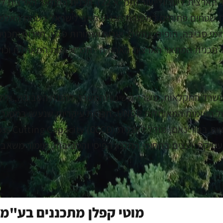
 תכנית המתאר הארצית האחודה - תמ"א אחת המאחדת וכול
משרד החקלאות, משרד השיכון והמשרד להגנת הסביבה, ולה
דרום אמריקה והמזרח הרחוק, ולארגון הפיתוח של האומות המאוח
יקה יועצים בתחומי התכנון הפיסי והסביבתי, שימור משאבי טב
מוטי קפלן מתכננים בע"מ