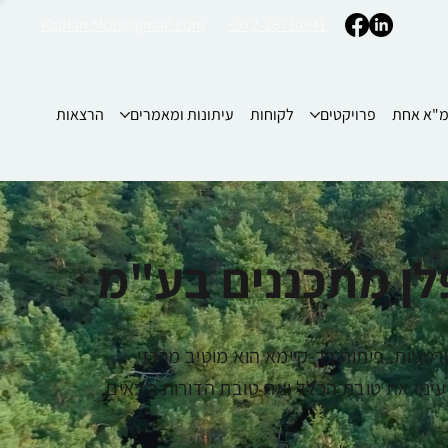
Kaplan.Moti@gmail.com
+972-26710841
"א אחת
פרויקטים
לקוחות
עיתונות ומאמרים
הרצאות
לן מתכננים בע"מ
גיות. פיתוח בר-קיימא הוא מוטיב מרכזי
עיניו את טובת הכלל ואת טובת הדורות הבאים.