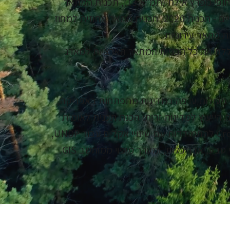
בין התכניות שנערכו בידי החברה: תכנית המתאר הארצית ליער ולייעור (תמ"א 22), תכנית המתאר הארצית לחופי מפרץ אילת (תמ"א 13), תכנית המתאר
הארצית המשולבת (תמ"א 35/1) ומסמך מדיניות שטחים פתוחים במסגרת תכנית האב לישראל בשנות האלפיים - תכנית 2020, תכנית מתאר מחוזית למחוז
לת את כל תכניות המתאר הארציות למארג
 פעילות ענפה במדינות מתפתחות באפריקה,
דות UNDP. תכניות עיקריות שנעשו במסגרת הייעוץ למדינות זרות: הכנת תכנית לאומית
לחופי אנגולה (ICZM), תכנית אב לאומית לחקלאות בסורינאם, מודל לתכנית Cross Cutting Capacity (CCCD) להתמודדות עם שינויי אקלים עבור UNDP,
ע, אדריכלות, ומערך מיפוי ממוחשב GIS.