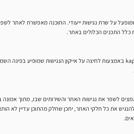
ר משתמש בתוסף All In One Accesabillity שמופעל על שרת נגישות ייעודי. התוכנ
הפעילו את תפריט הנגישות של kaplanplanners.com באמצעות לחיצה על אייקון הנג
מצים לשפר את נגישות האתר והשירותים שבו, מתוך אמונה במ
להנגיש את כל חלקי האתר, יתכן שחלק מהתוכן עדיין לא הות
אים.