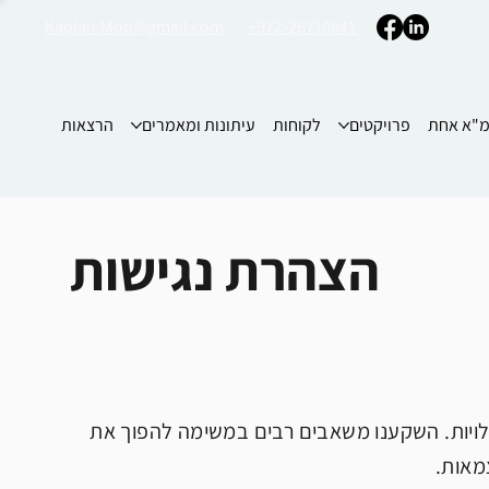
Kaplan.Moti@gmail.com
+972-26710841
"א אחת
פרויקטים
לקוחות
עיתונות ומאמרים
הרצאות
הצהרת נגישות
טיח שכל שירותי האתר kaplanplanners.com נגישים לבעלי מוגבלויות. השקענו משאבים רבים במשימה להפוך את
צמאות.