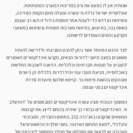
שנותיה אין לו כמעט אח ורע במדינות המערב המפותחות.
אוכלוסיית ישראל גדלה פי עשרה ומעלה מיום הקמת המדינה,
והפיתוח הנדרש כדי לענות אחר תוספת גידול זו הוא רב ועצום:
בשטח בנוי, בתיעוש, בפיתוח מערכות תשתית ובשימוש במשאבי
הקרקע והמים העומדים לרשותנו.
לצד הדגש המיוחד אשר ניתן להיבט הסביבתי ולדרישה להותיר
משאבים במצב מיטבי לדורות הבאים, נקבעו אינדיקטורים האמורים
להצביע על מגמות חברתיות וכלכליות. הדאגה לשכבות החלשות
באוכלוסייה, מניעת מצבי עוני והידרדרות כלכלית הן כיוונים
מובהקים בהשגת פיתוח בר- קיימא שלהם מיועדת סדרת
אינדיקטורים בפני עצמה.
המסמך הנוכחי מציג עשרה אינדיקטורים המבוססים על 'דוח שלב
א‘. האינדיקטורים נבחרו כך שיהיה בכוחם לייצג את קבוצות
הנושאים שנקבעו באג‘נדה 212 :בתחום החברתי, הסביבתי
והכלכלי, למעט התחום הארגוני. בשני שלביה הראשונים של
העבודה יש לראות את תחילתו של מהלך מתמשך ליצירתה של