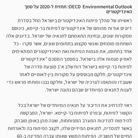
OECD Environmental Outlook: תחזית ל-2020 על סמך
האינדיקטורים
ראשיתו של מהלך פיתוח האינדיקטורים בישראל החל בסדרת
דיונים אודות מהותם של אינדיקטורים לפיתוח בר-קיימא, כינוסם
ממקורות שונים, ובחינת התאמתם לתנאיה של ישראל. בדיונים אלה
השתתפו מומחים ואנשי מקצוע בתחומים שונים, אשר סקרו - כל
אחד בתחומו, את מגמות הפיתוח ואת האינדיקטורים המתאימים
לאפיון מגמות אלה בישראל. במסמך המסכם ”אינדיקטורים
לפיתוח בר-קיימא בישראל דוח שלב א‘1 מוצעת סדרה של
אינדיקטורים, חלקם מבוססים על מקורות בין-לאומיים לאחר
שעובדו והותאמו לצרכיה של ישראל, וחלקם נבנו ופותחו מראש כדי
לענות לתנאים המיוחדים שבהם נתונה ישראל.
ראוי להרחיב את הדיבור על תנאיה המיוחדים של ישראל בכל
הקשור לפיתוח, ובפרט לפיתוח בר-קיימא. ישראל, המבקשת
להידמות למדינות המערב המפותחות, שונה מהן באופן מובהק
באשר לממדיה, לתנאים הפיזיים שלה, לקצב הפיתוח בה ולאורחות
החיים של תושביה. הפיתוח המואץ שאותו עברה המדינה ב-60