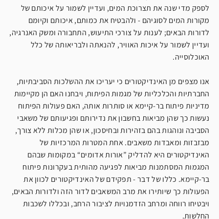
לספק מדי שנה את תצרוכת המים, ועדיין לשמור על איכותם של
מקורות המים לסוגיהם - ולהבטיח את כמותם, איכותם וקיומם
לדורות הבאים; לענות על צורכי התיעוש, התחבורה ומשק האנרגיה,
ועדיין לשמור על איכות האוויר, להנאתה ולבריאותה של כלל
האוכלוסייה.
אנו מצפים מן האינדיקטורים כי יעריכו את ההשלכות הסביבתיות,
החברתיות והכלכליות של מגמות הפיתוח, ויבחנו האם הן מקיימות
מדיניות פיתוח בר-קיימא או סותרות אותה, האם פעולות הפיתוח
נעשות כך שהן מביאות בחשבון את נדירותם ופגיעותם של משאבי
הסביבה ונוהגות בהם בזהירות ובחיסכון, או שהן מכלות ללא צורך,
מבזבזות ומאבדות משאבים. אחת המטרות המרכזיות של
האינדיקטורים היא להדליק ”אורות אדומים“ במקומות שבהם
המגמות המסתמנות מביאות לפגיעה מהותית בעקרונות פיתוח
בר-קיימא. כללו של דבר - תפקידם של האינדיקטורים לכוון את
הפעולות כך שיותירו את מרב המשאבים לדור הזה ולדורות הבאים,
ויבטיחו רווחה ומרחב הזדמנויות לציבור הרחב, ובכללו לשכבות
החלשות.