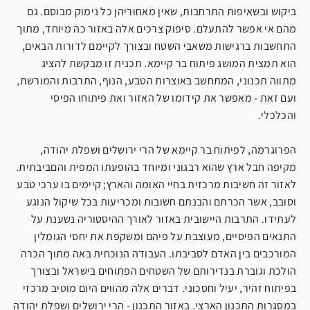
ביקוש ובשאיפות התרחבות, שאין מאחוריהן כל נימוק מבוסם. גם
מהם אי אפשר להתעלם. סיפוק צרכים אלה באזור כה מיוחד, מתוך
התחשבות ברגישות משאבי השטח ובצורך לקיימם לדורות הבאים,
הוא תמצית המושג פיתוח בר קיימא. תכנית זו מבקשת להציג
מתווה תכנוני, המתחשב באוצרות הטבע, הנוף, התרבות והמורשת,
ועם זאת - מאפשר את קידומו של האזור ואת פיתוחו הפיסי
והכלכלי.
הפרוגרמה, לפיתוח בר קיימא של הרי ירושלים ושפלת יהודה,
מקיפה חבל ארץ שהוא רבגוני ומיוחד בהופעתו המפית והםביבתית.
לאזור זה חשיבות מרכזית בחיי האומה והארץ; קיימים בו ערכי טבע
וסובב, אשר הכרתם והבנתם חשובות ומכריעות בכל שיקול הנוגע
לעתידו. התרבות היישובית באזור לאורך ההיסטוריה נשענת על
התנאים הפיסיים, מעוצבת על פיהם ומשקפת את יחסי הגומלין
המורכבים בין האדם לסביבתו. העבודה הנוכחית באה מתוך הכרה
הולכת וגוברת בנדירותם של השטחים הפתוחים בישראל ובצורך
בפיתוח זהיר, יעיל וחסכוני. דברים אלה מהווים היום מוטיב מרכזי
במסגרות התכנון הארצי. באזור התכנון - הרי ירושלים ושפלת יהודה