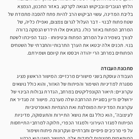
הלחץ הגוברים ובביקוש הגואה לקרקע. באזור התכנון, הנמצא
בליבת המדינה, עשוי הביקוש הרב להיות פתח להסבה מתמדת של
שטח פתוח לבנוי - דבר העלול לגרום צמצום, ואפילו כליה, של
המרחב הפתוח באזור כולו. בתנאים אלו תידרש הנמקה ברורה
לצורך בשמירה על המרחב הפתוח ובטיפוחו - כנגד הפיכתו לשטח
בנוי. תכנים אלה יבטאו את הערך התרבותי והחברתי של השטחים
הפתוחים במרחב הרי יהודה ויבססו את קיומם ושמירתם.
מתכונת העבודה
העבודה עוסקת בשני מישורים מרכזיים: המישור הראשון מציג
מסגרת למדיניות השימור והפיתוח של האזור, והוא כולל נושאים
עקרוניים: תיאור הקונפליקטים במרחב, הגדרת גבולות הבינוי של
ירושלים ודיון בסוגיית ההרחבה שלה מערבה. מישור זה מגדיר את
עקרונות המדיניות המומלצת ואת ההנחיות האופרטיביות
לעיצובה״, הוא כולל גם את נושא׳ התיירות והתעסוקה, מדיניות
הפיתוח למגזר העירוני ולמגזר הכפרי, חלוקה למרחבי התייחסות
על פי מרכיבים פיסיים וחברתיים ועקרונות פיתוח ושימור
המותאמים ספציפית ליחידות אלה. המישור השני הוא הרקע