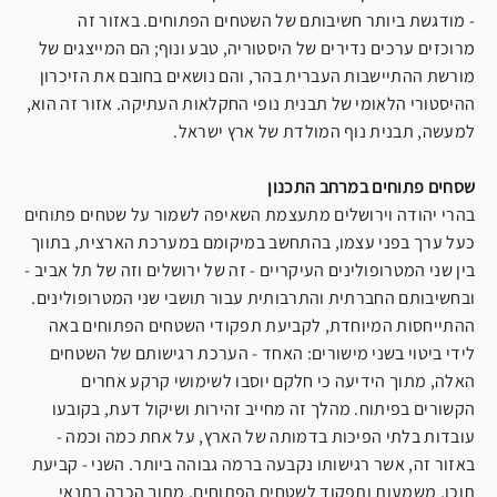
- מודגשת ביותר חשיבותם של השטחים הפתוחים. באזור זה
מרוכזים ערכים נדירים של היסטוריה, טבע ונוף; הם המייצגים של
מורשת ההתיישבות העברית בהר, והם נושאים בחובם את הזיכרון
ההיסטורי הלאומי של תבנית נופי החקלאות העתיקה. אזור זה הוא,
למעשה, תבנית נוף המולדת של ארץ ישראל.
שסחים פתוחים במרחב התכנון
בהרי יהודה וירושלים מתעצמת השאיפה לשמור על שטחים פתוחים
כעל ערך בפני עצמו, בהתחשב במיקומם במערכת הארצית, בתווך
בין שני המטרופולינים העיקריים - זה של ירושלים וזה של תל אביב -
ובחשיבותם החברתית והתרבותית עבור תושבי שני המטרופולינים.
ההתייחסות המיוחדת, לקביעת תפקודי השטחים הפתוחים באה
לידי ביטוי בשני מישורים: האחד - הערכת רגישותם של השטחים
האלה, מתוך הידיעה כי חלקם יוסבו לשימושי קרקע אחרים
הקשורים בפיתוח. מהלך זה מחייב זהירות ושיקול דעת, בקובעו
עובדות בלתי הפיכות בדמותה של הארץ, על אחת כמה וכמה -
באזור זה, אשר רגישותו נקבעה ברמה גבוהה ביותר. השני - קביעת
תוכן, משמעות ותפקוד לשטחים הפתוחים, מתוך הכרה בתנאי