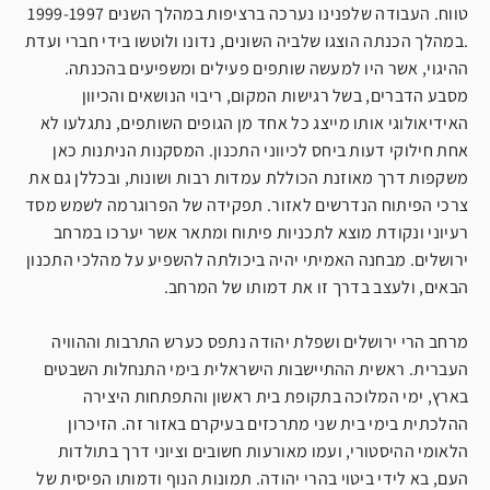
טווח. העבודה שלפנינו נערכה ברציפות במהלך השנים 1999-1997
.במהלך הכנתה הוצגו שלביה השונים, נדונו ולוטשו בידי חברי ועדת
ההיגוי, אשר היו למעשה שותפים פעילים ומשפיעים בהכנתה.
מסבע הדברים, בשל רגישות המקום, ריבוי הנושאים והכיוון
האידיאולוגי אותו מייצג כל אחד מן הגופים השותפים, נתגלעו לא
אחת חילוקי דעות ביחס לכיווני התכנון. המסקנות הניתנות כאן
משקפות דרך מאוזנת הכוללת עמדות רבות ושונות, ובכללן גם את
צרכי הפיתוח הנדרשים לאזור. תפקידה של הפרוגרמה לשמש מסד
רעיוני ונקודת מוצא לתכניות פיתוח ומתאר אשר יערכו במרחב
ירושלים. מבחנה האמיתי יהיה ביכולתה להשפיע על מהלכי התכנון
הבאים, ולעצב בדרך זו את דמותו של המרחב.
מרחב הרי ירושלים ושפלת יהודה נתפס כערש התרבות וההוויה
העברית. ראשית ההתיישבות הישראלית בימי התנחלות השבטים
בארץ, ימי המלוכה בתקופת בית ראשון והתפתחות היצירה
ההלכתית בימי בית שני מתרכזים בעיקרם באזור זה. הזיכרון
הלאומי ההיסטורי, ועמו מאורעות חשובים וציוני דרך בתולדות
העם, בא לידי ביטוי בהרי יהודה. תמונות הנוף ודמותו הפיסית של