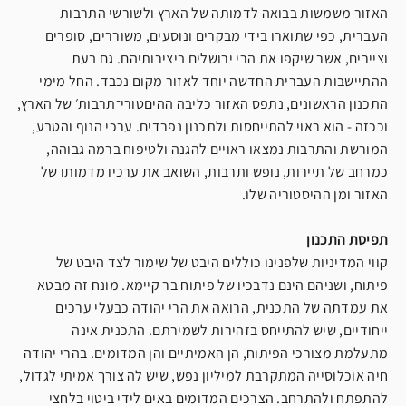
האזור משמשות בבואה לדמותה של הארץ ולשורשי התרבות
העברית, כפי שתוארו בידי מבקרים ונוסעים, משוררים, סופרים
וציירים, אשר שיקפו את הרי ירושלים ביצירותיהם. גם בעת
ההתיישבות העברית החדשה יוחד לאזור מקום נכבד. החל מימי
התכנון הראשונים, נתפס האזור כליבה ההיםטורי־תרבות׳ של הארץ,
וככזה - הוא ראוי להתייחסות ולתכנון נפרדים. ערכי הנוף והטבע,
המורשת והתרבות נמצאו ראויים להגנה ולטיפוח ברמה גבוהה,
כמרחב של תיירות, נופש ותרבות, השואב את ערכיו מדמותו של
האזור ומן ההיסטוריה שלו.
תפיסת התכנון
קווי המדיניות שלפנינו כוללים היבט של שימור לצד היבט של
פיתוח, ושניהם הינם נדבכיו של פיתוח בר קיימא. מונח זה מבטא
את עמדתה של התכנית, הרואה את הרי יהודה כבעלי ערכים
ייחודיים, שיש להתייחס בזהירות לשמירתם. התכנית אינה
מתעלמת מצורכי הפיתוח, הן האמיתיים והן המדומים. בהרי יהודה
חיה אוכלוסייה המתקרבת למיליון נפש, שיש לה צורך אמיתי לגדול,
להתפתח ולהתרחב. הצרכים המדומים באים לידי ביטוי בלחצי