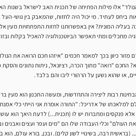
אות ביחס לעתיד. מי יכול היה לחזות, שהמאבק בין גושי-הע
 בעליה המונית? אין באפשרותנו לחזות התפתחויות מעין אל
יה מתכלים ומתי תאפשר הביוטכנולוגיה להאכיל בקלות ובזול
 מזור כיוון בכך למאמר חכמים "איזהו חכם הרואה את הנול
א? החכם "רואה" מתוך הכרה, רציונאל, ניתוח נתונים והסק
ים, או שהוא נשען על הרהורי ליבו והם בלבד.
בחינות רבות ליצירה והתחדשות, ומעשה התכנון הוא מעין ב
 למלאכתו של אדריכל: "התורה אומרת אני הייתי כלי אמנתו ש
לא פנקסים ומחברות יש לו (תכנית...) לדעת היאך הוא עושה
את העולם" וכלי העבודה שלו הם "מים ועפר ועצים ואבנים וב
. (בראשית רבה, בשינויי לשון קלים). ובכן, בורא עולם, הוא 