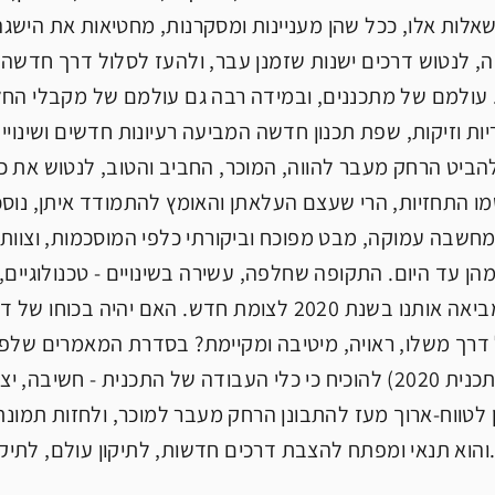
 לנטוש דרכים ישנות שזמנן עבר, ולהעז לסלול דרך חדשה. 
 עולמם של מתכננים, ובמידה רבה גם עולמם של מקבלי החל
יות וזיקות, שפת תכנון חדשה המביעה רעיונות חדשים ושינויי
זה להביט הרחק מעבר להווה, המוכר, החביב והטוב, לנטוש את כ
 התחזיות, הרי שעצם העלאתן והאומץ להתמודד איתן, נוסכ
שבה עמוקה, מבט מפוכח וביקורתי כלפי המוסכמות, וצוות 
הן עד היום. התקופה שחלפה, עשירה בשינויים - טכנולוגיים, 
ובריאותיים, מביאה אותנו בשנת 2020 לצומת חדש. הא
סלול דרך משלו, ראויה, מיטיבה ומקיימת? בסדרת המאמרים שלפ
בהכנתה של תכנית 2020) להוכיח כי כלי העבודה של התכנית - חש
ן לטווח-ארוך מעז להתבונן הרחק מעבר למוכר, ולחזות תמ