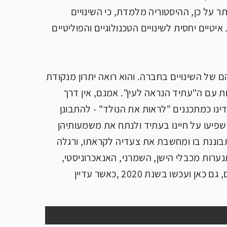
ר על כן, ההיסטוריה מלמדת, כי השינויים
יים יחסית לשינויים הטכנולוגיים והפוליטיים
של השינויים בחברה. והוא רואה יתרון מנקודת
ת עם ה"עתיד הנראה לעין". אמנם, אין דרך
נו כמתכננים "לראות את הנולד" - להתבונן
ישפיעו על חיינו בעתיד ולנתח את משמעותיהן
עתיד, והיא צופה ומתבוננת בו ומחשבת את צעדיה לקראתו, ורגלה
ערות מכבלי הישן, השמרני, האנאכרוניסטי,
שאנו שבויים בו היום. היום בשנת 1988 ,רגעי הולדתה של התכנית, אך היום, גם כאן ועכשו בשנת 2020 ,כאשר עדיין