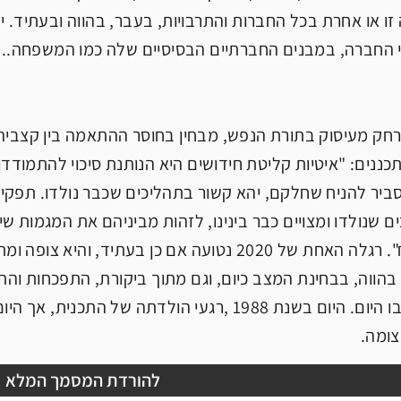
 זו או אחרת בכל החברות והתרבויות, בעבר, בהווה ובעתיד. ית
החברה, במבנים החברתיים הבסיסיים שלה כמו המשפחה... איט
חק מעיסוק בתורת הנפש, מבחין בחוסר ההתאמה בין קצביהם 
ננים: "איטיות קליטת חידושים היא הנותנת סיכוי להתמודדו
ביר להניח שחלקם, יהא קשור בתהליכים שכבר נולדו. תפקידי
ים שנולדו ומצויים כבר בינינו, לזהות מביניהם את המגמות ש
ארוכות-הטווח". רגלה האחת של 2020 נטועה אם כן ב
הווה, בבחינת המצב כיום, וגם מתוך ביקורת, התפכחות והתנ
ומה.
להורדת המסמך המלא