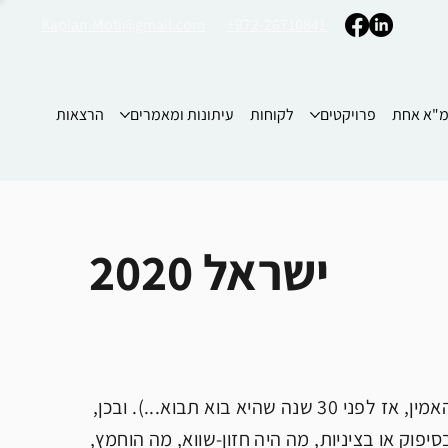
Kaplan.Moti@gmail.com
+972-26710841
"א אחת
פרויקטים
לקוחות
עיתונות ומאמרים
הרצאות
ישראל 2020
תכנית 2020 חזרה אל השיח-הציבורי, הרבה בזכות שנת היעד - 2020 (מי האמין, אז לפני 30 שנה שהיא בוא תבוא...). ובכן,
יפוק או בציניות, מה היה חזון-שווא, מה הוחמץ,