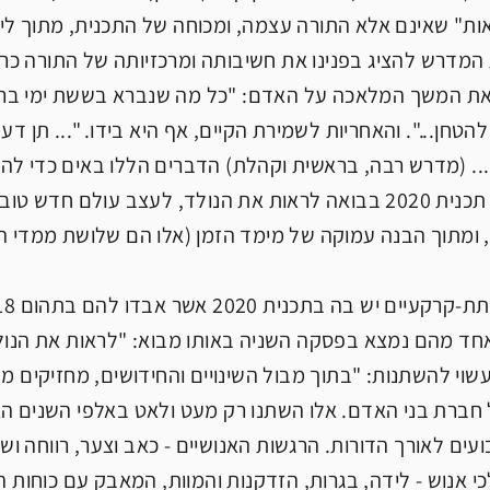
ות" שאינם אלא התורה עצמה, ומכוחה של התכנית, מתוך לימו
 המדרש להציג בפנינו את חשיבותה ומרכזיותה של התורה כראש
את המשך המלאכה על האדם: "כל מה שנברא בששת ימי בראשי
ן להטחן...". והאחריות לשמירת הקיים, אף היא בידו. "... ת
.. (מדרש רבה, בראשית וקהלת) הדברים הללו באים כדי לה
שנטלה עליה תכנית 2020 בבואה לראות את הנולד, לעצב עולם
ומתוך הבנה עמוקה של מימד הזמן (אלו הם שלושת ממדי התכ
חד מהם נמצא בפסקה השניה באותו מבוא: "לראות את הנולד
עשוי להשתנות: "בתוך מבול השינויים והחידושים, מחזיקים
חברת בני האדם. אלו השתנו רק מעט ולאט באלפי השנים האחר
קבועים לאורך הדורות. הרגשות האנושיים - כאב וצער, רווחה
י אנוש - לידה, בגרות, הזדקנות והמוות, המאבק עם כוחות 