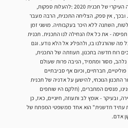
מה התגשם. שאלות אלו, ככל שהן מעניינות ומסקרנות, מחטיאות את הישגה העיקרי של תכנית 2020 :להעלות ספקות,
ובכך, אין ספק, הצליחה התכנית, הרבה מעבר
טות, השתנה ללא היכר בעקבותיה. מושגי זמן
 תפיסה - את כל אלו הנחילה לנו התכנית. תכנית
ל מה שהורגלנו בו, ולהפליג אל הלא נודע. וגם
ים רוח חדשה בתכנון. תעוזתה של התכנית,
נלהב, מסור ומתמיד, הניבה פרות שעולם
פוליטיים, חברתיים, וכיום אף סביבתיים
ם יהיה בכוחו של דור התכנון הנוכחי, להישען על אדניה של תכנית
נינו, מנסים המחברים, (חלקם היו שותפים
יבה, יצירה, ובעיקר - אומץ לב ותעוזה, חיוניים, כאז, כן
ונת עתיד חדשנית" הוא אחד ממשפטי המפתח של