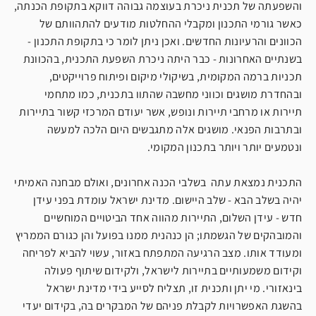
והשפעתה של תכנית ניכרת בעוצמה גבוהה דווקא בתקופת הכנתה,
כאשר גורמי התכנון ומקבלי ההחלטות מודעים להתהוותם של
הכוונים והרעיונות החדשים. ואכן ניתן לומר כי בתקופת התכנון -
בשנתיים האחרונות - כבר היתה ניכרת השפעת התכנית, בהכוונת
תכניות ברמה המקומית, בשיקולי מיקום ופיתוח פרוייקטים,
ובהחדרת מושגים וכווני מחשבה שהתוו בתכנית, כמו מתחמי
תיירות או מרחבי תיירות ונופש, אשר יעודם המרכזי קשור בתיירות
ובתרבות הפנאי. מושגים אלה מתגבשים היום הלכה למעשה
ונטמעים יותר ויותר בתכנון המקומי.
התכנית נמצאת עתה בשלבי הכנה אחרונים, ואולם מבחנה האמיתי
יהיה בשלב הבא - שלב היישום. מדינת ישראל עומדת בפני עידן
חדש - עידן השלום, התיירות מהווה אחד הביטויים המוחשיים
והמובהקים של הגשמתו; הן כנהנית ממנו בפועל והן כגורם הממריץ
ומעודד אותו. מצב הרגיעה המתפתח באזור, עשוי להביא לפריחה
וקידום משמעותיים בתיירות לישראל, ולקידום שיתוף פעולה
בינאזורי. מי יתן ותכנית זו, תצליח לסייע בידי מדינת ישראל
בהשגת האפשרויות לקבלת פניהם של המבקרים בה, בקידום יעדי