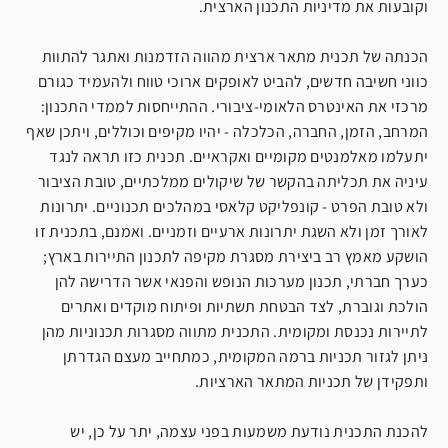
וקובעות את מדיניות התכנון הארצית.
הכנתה של תכנית מתאר ארצית מהווה הזדמנות ואתגר להתוות
כווני חשיבה חדשים, להביט לאופקים ארוכי טווח ולהעמיד כגורם
מרכזי את האינטרס הלאומי-ציבורי. ההתייחסות לממדי התכנון:
המרחב, הזמן, החברה, הכלכלה - יהיו מקיפים וכוללים, ויתכן שאף
יתעלמו מאלמנטים מקומיים ואקראיים. תכנית כזו תראה לנגד
עיניה את תכליתה בהקשר של שיקולים ממלכתיים, טובת הציבור
ולא טובת הפרט - קונפליקט קלאסי במהלכים תכנוניים. יתרונות
לאורך זמן ולא השגת יתרונות ארעיים וזמניים. ואמנם, בתכנית זו
הושקע מאמץ רב ביצירת מסגרת מקיפה לתכנון התיירות בארץ;
כערך חברתי, תכנון מערכות הנופש והפנאי אשר הדרישה להן
הולכת וגוברת, לצד הבטחת תשתיות ופיתוח מוקדים ואתרים
לתיירות נכנסת ומקומית. התכנית מתווה מסגרות תכנוניות מהן
ניתן לגזור תכניות ברמה המקומית, כמתחייב מעצם הגדרתן
ותפקידן של תכניות המתאר הארציות.
להכנת התכנית נודעת משמעות בפני עצמה, יתר על כן, יש