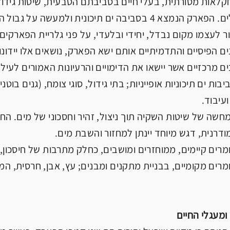
חקלאות מסורתית, בעלי חיים בסביבתם הטבעית, שיטות גיד
ולתנאי האקלים. הפארק הנמצא 4 בסביבה ים תיכונית 
ור לעצמו מקום נבדל, יחידי ובלעדי, על פני גלריית הפארקים
ים הפיסיים והתדמיתיים אותם ישא הפארק, נושאים אלו יידונ
סביבות ים תיכוניות אופייניות; בתי גידול, סוגי צומח, (גנים ב
עיבוד.
מחשה של שיטות השקיה תוך ניצול, זהיר וחסכוני של מים. ה
דרנית, דגש מיוחד יינתן למחזור והשבת מים.
ומרים מקומיים, בבניית מתקנים ומבנים; עץ, אבן, חרסית, ה
מעגלי החיים