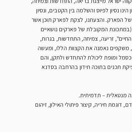
קווה ישראל מייצגת בריאה, התחדשות וצמיחה,
הינו נסיון לפיוס והשלמה בין הקטבים, ונסיון
י של הפארק. והצעתנו, לצקת לפארק תוכן אשר
ור כחוט השני בין כלל מרכיביו. (אולי כ''פארק נושאי'' (park theame ,(במתכונת המקובלת של פארקים נושאיים
החיים", זריעה, צמיחה, התחדשות, בגרות,
אל, משקפים נאמנה את הקצוות הללו, ומעשה
כסמל ומופת ליכולת להתחדש ולתקן, והם
יציקת תכנים בתוכה תידון בהרחבה בסדנא
, דוגמת חיריה, קיצור פיתולי האילון, זיהום