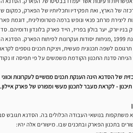
 אפשרויות ורעיונות אשר יעמדו בבסיסו של הפארק. הסדנא ה
כזה של הארץ, ואת תפקידיו ותכליותיו של הפארק, כמקום של 
ת ליצירת מרחב פנאי ונופש ברמה מטרופולינית, דוגמת פארק
ניו יורק, יער בולון בפריז, הייד פארק בלונדון ודומיהם. ס
תל-אביב בשנת 1999 ,מניחות יסודות ועקרונות לפיתוח הפארק. 
 תרגומם לשפה תכנונית מעשית, ויציקת תכנים נוספים לקראת
הניחה סדנת התכנון הקודמת משמשים על פי תפיסה זו נקוד
ת של הסדנא הינה הענקת תכנים ממשיים לעקרונות וכווני 
תיכנון - לקראת מעבר לתכנון מעשי ומפורט של פארק איילון.
 משתקפות בנושאי העבודה הכלולים בה. הסדנא תגובש סביב
רים בתכנון הפארק ובתכנים שבו. מישורים אלה יהיו: