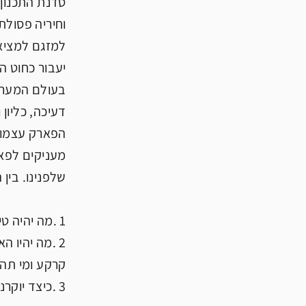
סדנת התכנון 
וחיריה פסולת 
למזגם למציאו
בעולם המערבי
דעיכה, כליון
הפארק עצמו: 
מעניקים לפאר
שלפנינו. בין 
1 .מה יהיה טיב הקשרים בין שני קטבי הפארק, הן מבחינה פיסית והן מבחינה מנטאלית – תדמיתית.
2 .מה יהיו 
קרקע ומי תהו
3 .כיצד יוקרנו הרעיונות והתפיסות האמורות אל מעבר לגבולות הפארק.