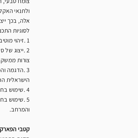
צומח טבעי, 
אלה, בכך ייצ
לסוגיות התכנ
1 .זיהוי מוטיבים מרכזיים אשר יישאו את הדימויים והרעיונות האמורים לעיל.
2 .ייצוג של 
צורות ממשק ו
3 .הדגמה וה
הישראלית המו
4 .שימוש בחומרים קיימים, ממוחזרים ומושבים, כחלק מתרבות של חיסכון, צניעות ואיפוק.
5 .שימוש בח
והמרחב.
קטבי הפארק ו