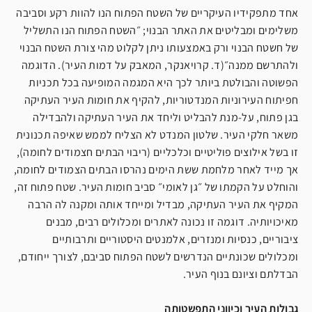
אחד מתפקידיו העיקריים של השטח הפתוח הנו להוות רקע וסביבה
משלימים ומבליטים את האתר הבנוי; ״השטח הפתוח הנו התשליל
של חשטח הבנוי ורק באמצעותו ניתן לקלוט מהי צורת השטח הבנוי
ולהתרשם ממנה״(ד. קרויאנקר, המאבק על דמות העיר). הדוגמה
הפשוטה והבולטת ביותר לכך היא המגמה המופיעה בכל תכניות
חפיתוח העירוניות המנדטוריות, להקיף את חומות העיר העתיקה
בגן פתוח, על-מנת להבליט וליחד את העיר העתיקה ולהבדילה
משאר חלקי העיר. שלטון המנדט לא הצליח לממש שאיפה תכנונית
זו בשל אילוצים פוליטיים וכלכליים (ריבוי הבתים חצמודים לחומה),
אך מייד לאחר מלחמת ששת הימים נהרסו הבתים הצמודים לחומה,
והוחלט על הקמתו של ״גן לאומי״ סביב חומות העיר. שטח פתוח זה,
המקיף את העיר העתיקה, מבדיל ומייחד אותה ומקנה לה הרבה
מאיכויותיה. דוגמה זו נכונה לאתרים ומכלולים רבים, מבנים
ציבוריים, כנסיות ומנזרים, אלמנטים היסטוריים ותרבותיים
ומכלולים שכונתיים הנדרשים לשטח הפתוח סביבם, לצורך ייחודם,
הבדלתם וציונם בנוף העיר.
גבולות העיר וכיווני התפשטותה