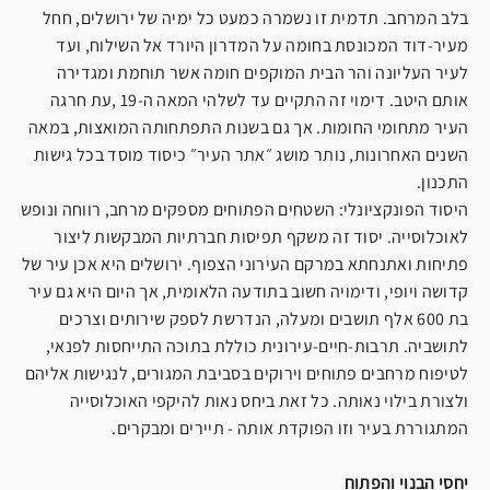
בלב המרחב. תדמית זו נשמרה כמעט כל ימיה של ירושלים, חחל
מעיר-דוד המכונסת בחומה על המדרון היורד אל השילוח, ועד
לעיר העליונה והר הבית המוקפים חומה אשר תוחמת ומגדירה
אותם היטב. דימוי זה התקיים עד לשלהי המאה ה-19 ,עת חרגה
העיר מתחומי החומות. אך גם בשנות התפתחותה המואצות, במאה
השנים האחרונות, נותר מושג ״אתר העיר״ כיסוד מוסד בכל גישות
התכנון.
היסוד הפונקציונלי: השטחים הפתוחים מספקים מרחב, רווחה ונופש
לאוכלוסייה. יסוד זה משקף תפיסות חברתיות המבקשות ליצור
פתיחות ואתנחתא במרקם העירוני הצפוף. ירושלים היא אכן עיר של
קדושה ויופי, ודימויה חשוב בתודעה הלאומית, אך היום היא גם עיר
בת 600 אלף תושבים ומעלה, הנדרשת לספק שירותים וצרכים
לתושביה. תרבות-חיים-עירונית כוללת בתוכה התייחסות לפנאי,
לטיפוח מרחבים פתוחים וירוקים בסביבת המגורים, לנגישות אליהם
ולצורת בילוי נאותה. כל זאת ביחס נאות להיקפי האוכלוסייה
המתגוררת בעיר וזו הפוקדת אותה - תיירים ומבקרים.
יחסי הבנוי והפתוח