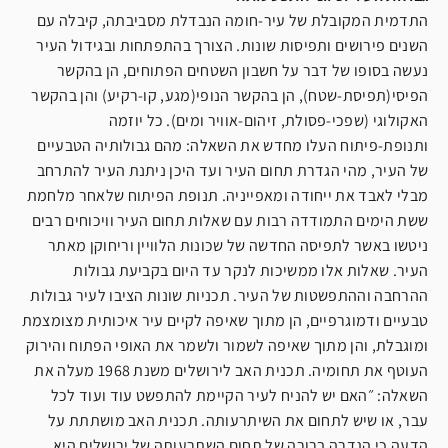
התדמית המקובלת של עיר-חומה הנבדלת מסביבתה, קיבלה עם
השנים פירושים ותפיסות שונות. הצורך בהתפתחות ובגידול העיר
נעשה בסופו של דבר על חשבון השטחים הפתוחים, הן בהקשר
הפיסי(תפיסת-שטח), הן בהקשר הנופי(מגע, קו-רקיע) והן בהקשר
האקולוגי (שפכי-פסולת, זיהום-אוויר ומים). כל יוזמה
ותנופת-פיתוח העלו מחדש את השאלה: מהם גבולותיה הטבעיים
של העיר, מהי הגדרת תחום העיר ועד היכן ניתנת העיר להתרחב
מבלי לאבד את ייחודה ומאפייניה. תנופת הפיתוח שלאחר מלחמת
ששת הימים התמודדה רבות עם שאלות תחום העיר וויכוחים רבים
ניטשו באשר לתפיסה החדשה של שכונות הלוויין וריחוקן מאתר
העיר. שאלות אלו ממשיכות לנקר עד היום בקביעת גבולות
ההרחבה וההתפשטות של העיר. תכניות שונות הציבו לעיר גבולות
טבעיים ודמוגרפיים, הן מתוך שאיפה לקיים עיר איכותית מצומצמת
ומוגבלת, והן מתוך שאיפה לשמור ולשמר את האופי הפתוח והירוק
העוטף את תחומיה. תכנית האב לירושלים משנת 1968 מעלה את
השאלה: ״האם יש להניח לעיר הקיימת להתפשט עוד ועוד לכל
עבר, או שיש לתחום את השיתרעותה. תכנית האב מושתתת על
הדעה כי הגדרה ברורה של תחום השתרעותה של ירושלים היא