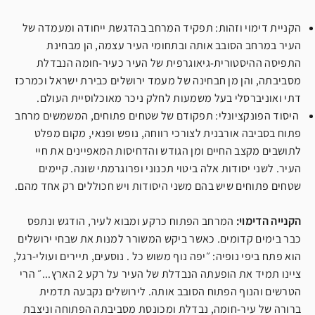
הקניית דימוי וזהות: תפקיד המרחב בהדגשת ייחודה ומעמדה של
העיר במרחב הסובב אותה ובתחומי העיר עצמה, הן מבחינת
התפיסה ההיסטורית-גיאוגרפית של העיר כעיר-חומה הנבדלת
מסביבתה, והן מן חבחינה של מעמד ירושלים כבירת ישראל וכמרכז
דתי ואוניברסלי בעל משמעות לחלק ניכר מאוכלוסיית העולם.
היסוד הפונקציונלי: תפקודם של שטחים פתוחים, המשמשים מרחב
פתוח בסביבה אורבנית לצורכי רווחה, נופש ופנאי, מקום מפלט
לתושבים מקצב החיים ומן הגודש והדחיסות המאפיינים את חיי
העיר. לשני יסודות אלה ביטוי תכנוני ופרוגרמתי שונה. קיימים
שטחים פתוחים שיש בהם משני היסודות ויש חכוללים רק אחד מהם.
הקנייה הדימוי:
המרחב הפתוח כרקע ומבוא לעיר, הודגש ונתפס
כבר בימים קדומים. כאשר ביקש המשורר למנות את שבחי ירושלים
הוא פתח ביפי נופיה: ״יפה נוף משוש כל . נוסעים, תיירים ועולי-רגל,
ציינו תמיד את הופעתה הנבדלת של העיר על רקע 2 הארץ...״ הרי
הטרשים והנוף הפתוח הסובב אותה. לירושלים נקבעה תדמית
ברורה של עיר-חומה, נבדלת ומכונסת מסביבתה הפתוחה וניצבת