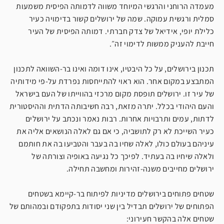
מעמדה הרוחני והרגשי המיוחד משווה לדמותה הפיסית משמעות
סמלית ורגשית עמוקה. שמה של ירושלים קשור בדימויה כעיר
כלילת יופי, אידיאל של צדק חברתי. דמותה הפיסית של העיר
חייבת להעניק ממשות לדימוי זה״.
תכנון בירושלים, על כל היבטיו, אינו דומה ואינו בר-השוואה לתכנון
המתבצע במקום אחר. הוא ראוי להתייחסות נפרדת על-פי מידותיה
של עיר זו. ירושלים תופסת מקום מרכזי בהווייתו של העם בישראל
והעם היהודי בכלל. יתרה מזאת, רבה חשיבותה הדתית וההיסטורית
לדתות, עמים ותרבויות אחרות. רבות נאמר ונכתב על ירושלים
כעיר השייכת לא רק לתושביה, כי אם גם לאלה הנושאים אליה את
עיניהם בעולם כולו, לאלה שחיו בה בעבר והטביעו בה את חותמם
ולאלה שיחיו בה בעתיד. לפיכך כל נגיעה באופיה וצורתה של
ירושלים מחייבים משנה-זהירות ומחשבה תחילה.
שטחים פתוחים בירושלים מדיניות לפיתוח בר-קיימא בשטחים
הפתוחים של ירושלים תבדיל בין שני יסודות בתפקודם ובמהותם של
שטחים אלה בהקשר חעירוני: