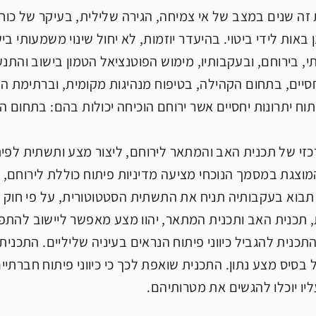
זה שנים במצב של אי צמיחה, הגירה שלילית, בעיקר של כוחו
נן באות לידי ביטוי. בהיעדר יוזמות, לא יחול שינוי משמעותי
י, בירוחם, ובעקבותיו, מימוש הפוטנציאל הטמון בישוב והתנ
חסיים, בתחום הקהילה, בטיפוח מנהיגות מקומית, וברתימת ה
תוח יתרונות יחסיים אשר ירוחם הוכיחה יכולות בהם: בתחום ה
י של תכנית האב והמתאר לירוחם, ליצור מצע ותשתית לפיתו
וצגת במסמך הנוכחי מציעה מדיניות פיתוח כוללת לירוחם, ב
בוא בעקבותיה תניח את התשתית הסטטוטורית, על פי חוק ה
 תכנית האב ותכנית המתאר, יהוו מצע מאפשר ליישוב להתפתח 
כנית להגביל כיווני פיתוח הנראים בעיניה שליליים. התכנית
 בסיס מצע נתון. התכנית שואפת לכך כי כיווני פיתוח חברתיים
ליו יוכלו להגשים את מטרותיהם.