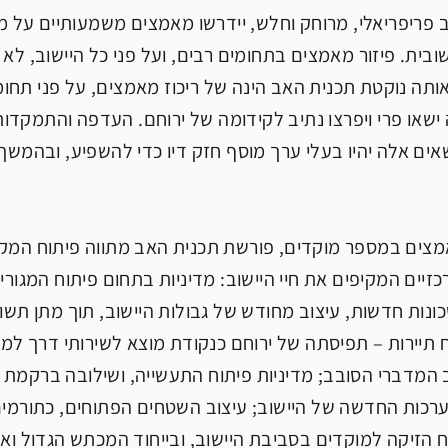
ב פריפריאלי, מרוחק וחלש, יידרשו מאמצים משמעותיים על מנ
ובית. פיזור מאמצים בתחומים רבים, ועל פני כל היישוב, לא 
תה נוקטת תכנית האב הינה של ריכוז מאמצים, על פני תחומ
שאו פרי ויפרצו נתיב לקידומה של ירוחם. העדפה והתמקדו
שאים אלה יהיו בעלי ערך מוסף חזק דיו כדי להשפיע, ובהמשך 
מצים במספר מוקדים, פורשת תכנית האב מתווה פיתוח המקי
יים המקיפים את חיי היישוב: מדיניות בתחום פיתוח המגורים 
כונות חדשות, עיצוב מחודש של גבולות היישוב, תוך מתן ת
ח תיירות – תפיסתה של ירוחם כנקודת מוצא לשירותי דרך למט
המדברי הסובב; מדיניות פיתוח התעשייה, ושילובה ברקמת 
כות החדשה של היישוב; עיצוב השטחים הפתוחים, כתורמים 
וח הזיקה למוקדים בסביבת היישוב, ובייחוד המכתש הגדול ואג