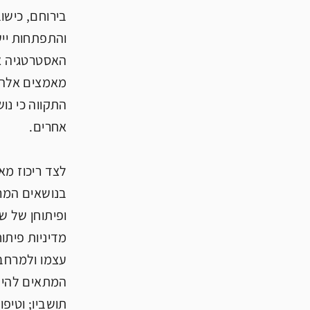
בירוחם, כישו
והתפתחות ייש
האסטרטגיה או
מאמצים אלה י
התקווה כי נו
אחרים.
לצד ריכוז מא
בנושאים המרכז
ופיתוחן של ש
מדיניות פיתו
עצמו ולמרחב 
המתאים להיער
תושביו; וטיפ