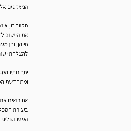
הנשקפים אליו
תקווה זו, אי
את היישוב לד
חייהן, והן מ
להצלחת ישום
יתרונותיו הס
ומתחדשת המית
אנו רואים את
ביצירת המכלו
המטרופוליני 